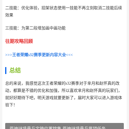
二技能：优化体验，招架状态使用一技能不再立刻取消二技能后续
效果
三技能：为第二段增加画中画功能
往期攻略回顾
>>>王者荣耀s32赛季更新内容大全<<<
总结
总的来说，我感觉这次王者荣耀的s32赛季对于芈月和赵怀真的改
动，都算是不错的优化和加强，所以喜欢芈月和赵怀真的玩家们，
就好好期待下吧，明天游戏就要更新了，届时大家可以进入游戏体
验下！
原神谜境悬兵宝箱位置锦集 原神谜境悬兵愿望任务