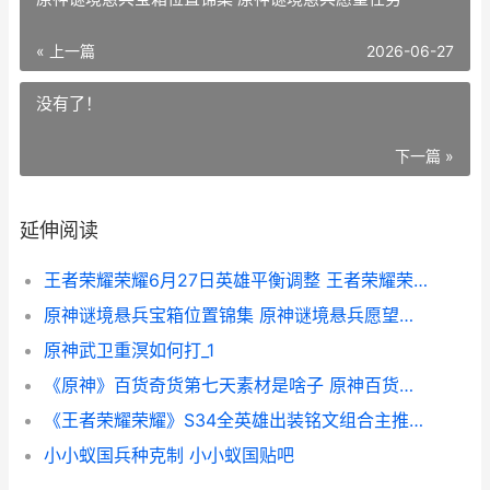
« 上一篇
2026-06-27
没有了！
下一篇 »
延伸阅读
王者荣耀荣耀6月27日英雄平衡调整 王者荣耀荣耀61星
原神谜境悬兵宝箱位置锦集 原神谜境悬兵愿望任务
原神武卫重溟如何打_1
《原神》百货奇货第七天素材是啥子 原神百货奇货每日刷新时间
《王者荣耀荣耀》S34全英雄出装铭文组合主推集合 王者荣耀荣耀之章命运篇
小小蚁国兵种克制 小小蚁国贴吧