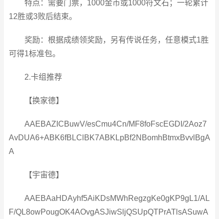
特点：需要门票，1000金币或1000符文石；一轮累计
12胜或3败后结束。
奖励：根据成绩领奖励，另有传说任务，任意模式1胜
可得1标准包。
2.卡组推荐
【换家德】
AAEBAZICBuwV/esCmu4Cn/MF8foFscEGDI/2Aoz7
AvDUA6+ABK6fBLClBK7ABKLpBf2NBomhBtmxBvvlBgA
A
【宇宙德】
AAEBAaHDAyhf5AiKDsMWhRegzgKe0gKP9gL1/AL
F/QL8owPougOK4AOvgASJiwSljQSUpQTPrATlsASuwA