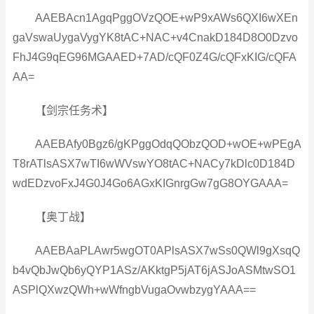
AAEBAcn1AgqPggOVzQOE+wP9xAWs6QXI6wXEn
gaVswaUygaVygYK8tAC+NAC+v4CnakD184D8O0Dzvo
FhJ4G9qEG96MGAAED+7AD/cQF0Z4G/cQFxKIG/cQFA
AA=
【剑宗任务术】
AAEBAfy0Bgz6/gKPggOdqQObzQOD+wOE+wPEgA
T8rATlsASX7wTI6wWVswYO8tAC+NACy7kDlc0D184D
wdEDzvoFxJ4G0J4Go6AGxKIGnrgGw7gG8OYGAAA=
【奥丁战】
AAEBAaPLAwr5wgOT0APlsASX7wSs0QWl9gXsqQ
b4vQbJwQb6yQYP1ASz/AKktgP5jAT6jASJoASMtwSO1
ASPlQXwzQWh+wWfngbVugaOvwbzygYAAA==