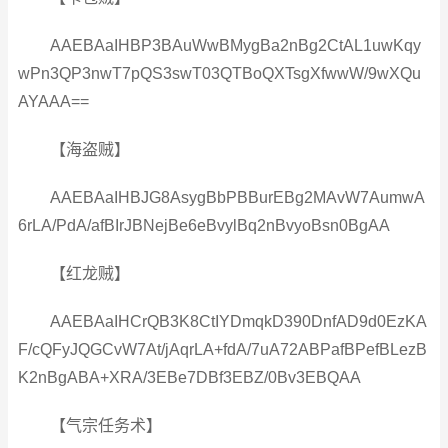
AAEBAaIHBP3BAuWwBMygBa2nBg2CtAL1uwKqy
wPn3QP3nwT7pQS3swT03QTBoQXTsgXfwwW/9wXQu
AYAAA==
【海盗贼】
AAEBAaIHBJG8AsygBbPBBurEBg2MAvW7AumwA
6rLA/PdA/afBIrJBNejBe6eBvylBq2nBvyoBsn0BgAA
【红龙贼】
AAEBAaIHCrQB3K8CtIYDmqkD390DnfAD9d0EzKA
F/cQFyJQGCvW7At/jAqrLA+fdA/7uA72ABPafBPefBLezB
K2nBgABA+XRA/3EBe7DBf3EBZ/0Bv3EBQAA
【气宗任务术】