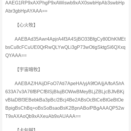
AAEG1RP9xAXPhgP9xAWiswb9xAX0swbHpAb3swbHp
Abr3gbHpAYAAA==
【心火牧】
AAEBAd35Awr4ApjrA4f3A4SjBO33BfgCy80DhKMEt
bsCu8cFCuUE0QrRwQLYwQLi3gP73wOtigSktgSi6QXxq
QYAAA==
【宇宙暗牧】
AAEBAZ/HAijDFoO7Ati7ApeHA/yjA9fOA/jjA/foA5/rA
633A7v3A76fBPCfBISjBIujBOWwBMeyBLjZBLjcBJfvBKj
vBIaDBf3EBebkBa3pBc/2Bcj4Be2ABsOcBtCeBtGeBtOe
BpigBsChBq+oBsSoBsaoBsK2BpnABo/PBgAAAQP52w
T9xAXAoQb9xAXeuAb9xAUAAA==
【卡包贼】