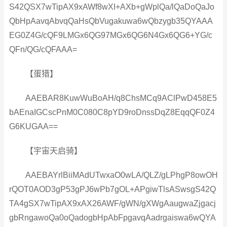
S42QSX7wTipAX9xAWf8wXI+AXb+gWplQa/lQaDoQaJo
QbHpAavqAbvqQaHsQbVugakuwa6wQbzygb35QYAAA
EG0Z4G/cQF9LMGx6QG97MGx6QG6N4Gx6QG6+YG/c
QFn/QG/cQFAAA=
【蛋猎】
AAEBAR8KuwWuBoAH/q8ChsMCq9AClPwD458E5
bAEnaIGCscPnM0C080C8pYD9roDnssDqZ8EqqQF0Z4
G6KUGAA==
【宇宙天启骑】
AAEBAYrlBiiMAdUTwxaO0wLA/QLZ/gLPhgP8owOH
rQOT0AOD3gP53gPJ6wPb7gOL+APgiwTlsASwsgS42Q
TA4gSX7wTipAX9xAX26AWF/gWN/gXWgAaugwaZjgacj
gbRngawoQa0oQadogbHpAbFpgavqAadrgaiswa6wQYA