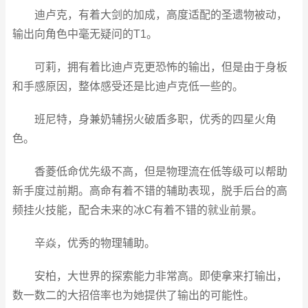
迪卢克，有着大剑的加成，高度适配的圣遗物被动，
输出向角色中毫无疑问的T1。
可莉，拥有着比迪卢克更恐怖的输出，但是由于身板
和手感原因，整体感受还是比迪卢克低一些的。
班尼特，身兼奶辅拐火破盾多职，优秀的四星火角
色。
香菱低命优先级不高，但是物理流在低等级可以帮助
新手度过前期。高命有着不错的辅助表现，脱手后台的高
频挂火技能，配合未来的冰C有着不错的就业前景。
辛焱，优秀的物理辅助。
安柏，大世界的探索能力非常高。即使拿来打输出，
数一数二的大招倍率也为她提供了输出的可能性。