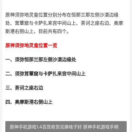
原神须弥地灵龛位置分别分布在恒那兰那左侧沙漠边缘
处、茸蕈窟与卡萨扎来宫中间山上、茶诃之座右边、奥摩
斯港右侧山上，目前共有四个。
原神须弥地灵龛位置一览
一、须弥恒那兰那左侧沙漠边缘处
二、须弥茸蕈窟与卡萨扎来宫中间山上
三、茶诃之座右边
四、奥摩斯港右侧山上
原神手机游戏1.4百货奇货兑换啥子好 原神手机游戏手柄